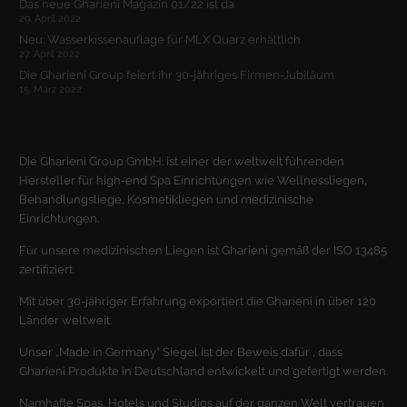
Das neue Gharieni Magazin 01/22 ist da
29. April 2022
Cookie-Informationen anzeigen
Neu: Wasserkissenauflage für MLX Quarz erhältlich
Ext
Externe Medien (2)
27. April 2022
Die Gharieni Group feiert ihr 30-jähriges Firmen-Jubiläum
Inhalte von Videoplattformen und Social-Media-Plattformen werden
15. März 2022
standardmäßig blockiert. Wenn Cookies von externen Medien akzeptiert
werden, bedarf der Zugriff auf diese Inhalte keiner manuellen
Einwilligung mehr.
Cookie-Informationen anzeigen
Die Gharieni Group GmbH. ist einer der weltweit führenden
Hersteller für high-end Spa Einrichtungen wie Wellnessliegen,
Datenschutzerklärung
Impressum
Behandlungsliege, Kosmetikliegen und medizinische
Einrichtungen.
Für unsere medizinischen Liegen ist Gharieni gemäß der ISO 13485
zertifiziert.
Mit über 30-jähriger Erfahrung exportiert die Gharieni in über 120
Länder weltweit.
Unser „Made in Germany“ Siegel ist der Beweis dafür , dass
Gharieni Produkte in Deutschland entwickelt und gefertigt werden.
Namhafte Spas, Hotels und Studios auf der ganzen Welt vertrauen