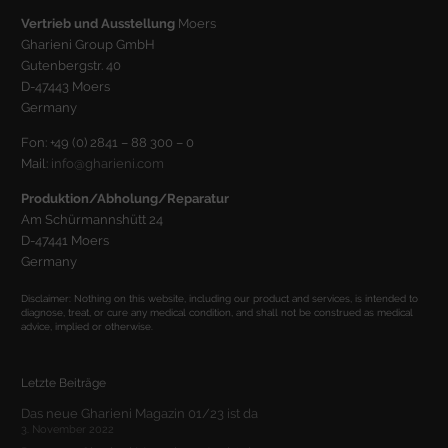
bestimmte Cookies auswählen.
Vertrieb und Ausstellung
Moers
Gharieni Group GmbH
Alle akzeptieren
Speichern
Gutenbergstr. 40
D-47443 Moers
Zurück
Germany
Datenschutzeinstellungen
Essenziell (1)
Fon: +49 (0) 2841 – 88 300 – 0
Mail:
info@gharieni.com
Essenzielle Cookies ermöglichen grundlegende Funktionen und sind für
die einwandfreie Funktion der Website erforderlich.
Produktion/Abholung/Reparatur
Cookie-Informationen anzeigen
Am Schürmannshütt 24
D-47441 Moers
Stat
Statistiken (2)
Germany
Statistik Cookies erfassen Informationen anonym. Diese Informationen
Disclaimer: Nothing on this website, including our product and services, is intended to
helfen uns zu verstehen, wie unsere Besucher unsere Website nutzen.
diagnose, treat, or cure any medical condition, and shall not be construed as medical
advice, implied or otherwise.
Cookie-Informationen anzeigen
Mar
Marketing (1)
Letzte Beiträge
Marketing-Cookies werden von Drittanbietern oder Publishern
Das neue Gharieni Magazin 01/23 ist da
verwendet, um personalisierte Werbung anzuzeigen. Sie tun dies, indem
3. November 2022
sie Besucher über Websites hinweg verfolgen.