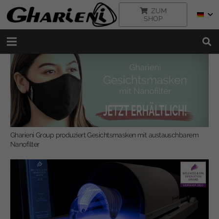
ZUM
SHOP
Gharieni Group produziert Gesichtsmasken mit austauschbarem
Nanofilter