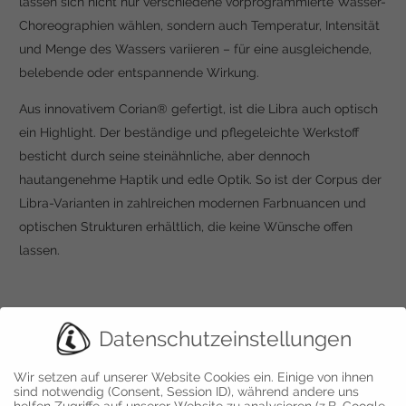
lassen sich nicht nur verschiedene vorprogrammierte Wasser-
Choreographien wählen, sondern auch Temperatur, Intensität
und Menge des Wassers variieren – für eine ausgleichende,
belebende oder entspannende Wirkung.
Aus innovativem Corian® gefertigt, ist die Libra auch optisch
ein Highlight. Der beständige und pflegeleichte Werkstoff
besticht durch seine steinähnliche, aber dennoch
hautangenehme Haptik und edle Optik. So ist der Corpus der
Libra-Varianten in zahlreichen modernen Farbnuancen und
optischen Strukturen erhältlich, die keine Wünsche offen
lassen.
Datenschutzeinstellungen
Wir setzen auf unserer Website Cookies ein. Einige von ihnen
sind notwendig (Consent, Session ID), während andere uns
helfen Zugriffe auf unserer Website zu analysieren (z.B. Google