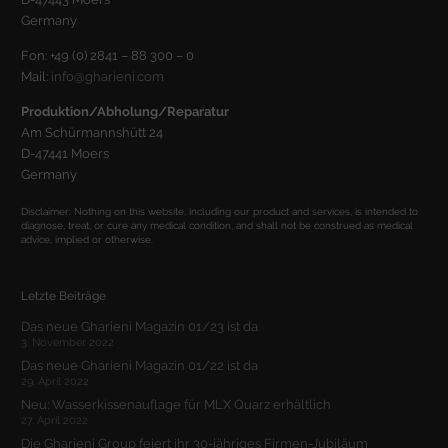
Germany
Fon: +49 (0) 2841 – 88 300 – 0
Mail:
info@gharieni.com
Produktion/Abholung/Reparatur
Am Schürmannshütt 24
D-47441 Moers
Germany
Disclaimer: Nothing on this website, including our product and services, is intended to
diagnose, treat, or cure any medical condition, and shall not be construed as medical
advice, implied or otherwise.
Letzte Beiträge
Das neue Gharieni Magazin 01/23 ist da
3. November 2022
Das neue Gharieni Magazin 01/22 ist da
29. April 2022
Neu: Wasserkissenauflage für MLX Quarz erhältlich
27. April 2022
Die Gharieni Group feiert ihr 30-jähriges Firmen-Jubiläum