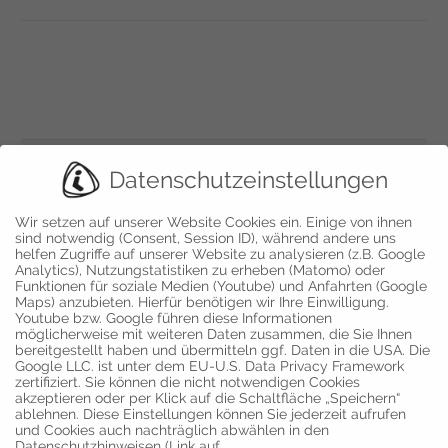
Suchen
Datenschutzeinstellungen
nach:
Letzte Beiträge
Wir setzen auf unserer Website Cookies ein. Einige von ihnen
sind notwendig (Consent, Session ID), während andere uns
Das neue Gharieni Magazin 01/23 ist da
helfen Zugriffe auf unserer Website zu analysieren (z.B. Google
Analytics), Nutzungstatistiken zu erheben (Matomo) oder
Das neue Gharieni Magazin 01/22 ist da
Funktionen für soziale Medien (Youtube) und Anfahrten (Google
Neu: Wasserkissenauflage für MLX Quarz erhältlich
Maps) anzubieten. Hierfür benötigen wir Ihre Einwilligung.
Youtube bzw. Google führen diese Informationen
Die Gharieni Group feiert ihr 30-jähriges Firmen-Jubiläum
möglicherweise mit weiteren Daten zusammen, die Sie Ihnen
Gharieni ist offizieller Markenpartner 2022 des Forbes Travel
bereitgestellt haben und übermitteln ggf. Daten in die USA. Die
Google LLC. ist unter dem EU-U.S. Data Privacy Framework
Guides
zertifiziert. Sie können die nicht notwendigen Cookies
akzeptieren oder per Klick auf die Schaltfläche „Speichern“
ablehnen. Diese Einstellungen können Sie jederzeit aufrufen
und Cookies auch nachträglich abwählen in den
Vertrieb und Ausstellung
Moers
Datenschutzhinweisen (Link auf