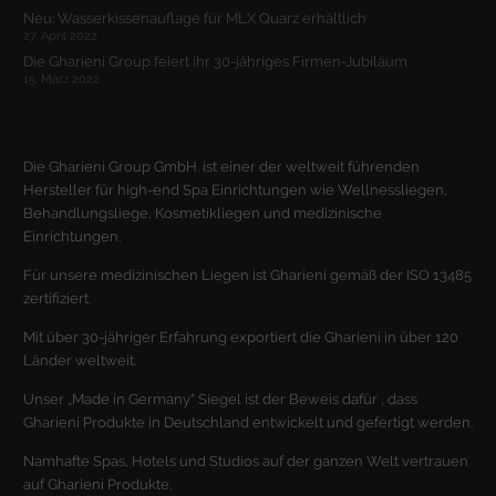
Neu: Wasserkissenauflage für MLX Quarz erhältlich
27. April 2022
Alle akzeptieren
Speichern
Die Gharieni Group feiert ihr 30-jähriges Firmen-Jubiläum
15. März 2022
Zurück
Datenschutzeinstellungen
Essenziell (1)
Essenzielle Cookies ermöglichen grundlegende Funktionen und sind für
Die Gharieni Group GmbH. ist einer der weltweit führenden
die einwandfreie Funktion der Website erforderlich.
Hersteller für high-end Spa Einrichtungen wie Wellnessliegen,
Behandlungsliege, Kosmetikliegen und medizinische
Cookie-Informationen anzeigen
Einrichtungen.
Stat
Statistiken (2)
Für unsere medizinischen Liegen ist Gharieni gemäß der ISO 13485
zertifiziert.
Statistik Cookies erfassen Informationen anonym. Diese Informationen
helfen uns zu verstehen, wie unsere Besucher unsere Website nutzen.
Mit über 30-jähriger Erfahrung exportiert die Gharieni in über 120
Cookie-Informationen anzeigen
Länder weltweit.
Mar
Marketing (1)
Unser „Made in Germany“ Siegel ist der Beweis dafür , dass
Gharieni Produkte in Deutschland entwickelt und gefertigt werden.
Marketing-Cookies werden von Drittanbietern oder Publishern
verwendet, um personalisierte Werbung anzuzeigen. Sie tun dies, indem
Namhafte Spas, Hotels und Studios auf der ganzen Welt vertrauen
sie Besucher über Websites hinweg verfolgen.
auf Gharieni Produkte.