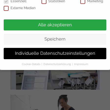
Essenziell
Statistiken
Marketing
Externe Medien
Alle akzeptieren
Speichern
Individuelle Datenschutzeinstellungen
Cookie-Details
Datenschutzerklärung
Impressum
Datenschutzeinstellungen
Hier finden Sie eine Übersicht über alle verwendeten Cookies.
Sie können Ihre Einwilligung zu ganzen Kategorien geben oder
sich weitere Informationen anzeigen lassen und so nur
bestimmte Cookies auswählen.
Alle akzeptieren
Speichern