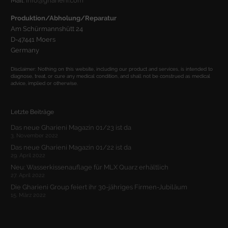
Mail:
info@gharieni.com
Produktion/Abholung/Reparatur
Am Schürmannshütt 24
D-47441 Moers
Germany
Disclaimer: Nothing on this website, including our product and services, is intended to
diagnose, treat, or cure any medical condition, and shall not be construed as medical
advice, implied or otherwise.
Letzte Beiträge
Das neue Gharieni Magazin 01/23 ist da
3. November 2022
Das neue Gharieni Magazin 01/22 ist da
29. April 2022
Neu: Wasserkissenauflage für MLX Quarz erhältlich
27. April 2022
Die Gharieni Group feiert ihr 30-jähriges Firmen-Jubiläum
15. März 2022