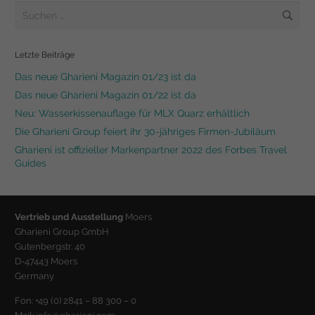
Suchen
nach:
Letzte Beiträge
Das neue Gharieni Magazin 01/23 ist da
Das neue Gharieni Magazin 01/22 ist da
Neu: Wasserkissenauflage für MLX Quarz erhältlich
Die Gharieni Group feiert ihr 30-jähriges Firmen-Jubiläum
Gharieni ist offizieller Markenpartner 2022 des Forbes Travel
Guides
Vertrieb und Ausstellung
Moers
Gharieni Group GmbH
Gutenbergstr. 40
D-47443 Moers
Germany
Fon: +49 (0) 2841 – 88 300 – 0