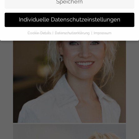
Speichern
Individuelle Datenschutzeinstellungen
Cookie-Details
Datenschutzerklärung
Impressum
Datenschutzeinstellungen
Hier finden Sie eine Übersicht über alle verwendeten Cookies.
Sie können Ihre Einwilligung zu ganzen Kategorien geben oder
sich weitere Informationen anzeigen lassen und so nur
bestimmte Cookies auswählen.
Alle akzeptieren
Speichern
Zurück
Datenschutzeinstellungen
Essenziell (1)
Essenzielle Cookies ermöglichen grundlegende Funktionen und sind für
die einwandfreie Funktion der Website erforderlich.
Cookie-Informationen anzeigen