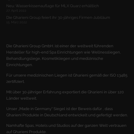
Neu: Wasserkissenauflage für MLX Quarz erhältlich
27. April 2022
Die Gharieni Group feiert ihr 30-jähriges Firmen-Jubiläum
15. März 2022
Die Gharieni Group GmbH. ist einer der weltweit führenden
Hersteller für high-end Spa Einrichtungen wie Wellnessliegen,
Behandlungsliege, Kosmetikliegen und medizinische
Einrichtungen.
Für unsere medizinischen Liegen ist Gharieni gemäß der ISO 13485
zertifiziert.
Mit über 30-jähriger Erfahrung exportiert die Gharieni in über 120
Länder weltweit.
Unser „Made in Germany“ Siegel ist der Beweis dafür , dass
Gharieni Produkte in Deutschland entwickelt und gefertigt werden.
Namhafte Spas, Hotels und Studios auf der ganzen Welt vertrauen
auf Gharieni Produkte.