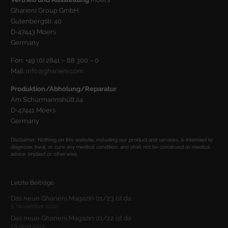
Gharieni Group GmbH
Gutenbergstr. 40
D-47443 Moers
Germany
Fon: +49 (0) 2841 – 88 300 – 0
Mail:
info@gharieni.com
Produktion/Abholung/Reparatur
Am Schürmannshütt 24
D-47441 Moers
Germany
Disclaimer: Nothing on this website, including our product and services, is intended to
diagnose, treat, or cure any medical condition, and shall not be construed as medical
advice, implied or otherwise.
Letzte Beiträge
Das neue Gharieni Magazin 01/23 ist da
3. November 2022
Das neue Gharieni Magazin 01/22 ist da
29. April 2022