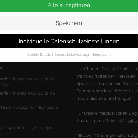
Alle akzeptieren
Speichern
Individuelle Datenschutzeinstellungen
Cookie-Details
Datenschutzerklärung
Impressum
Datenschutzeinstellungen
äge
Die Gharieni Group GmbH. ist e
weltweit führenden Hersteller 
finden Sie eine Übersicht über alle verwendeten Cookies. Sie können 
arieni Magazin 01/23 ist da
lligung zu ganzen Kategorien geben oder sich weitere Informationen
Spa Einrichtungen wie Wellnes
 2022
gen lassen und so nur bestimmte Cookies auswählen.
Behandlungsliege, Kosmetikli
arieni Magazin 01/22 ist da
medizinische Einrichtungen.
le akzeptieren
Speichern
2
kissenauflage für MLX Quarz
schutzeinstellungen
Für unsere medizinischen Liege
enziell (1)
Gharieni gemäß der ISO 13485 ze
zielle Cookies ermöglichen grundlegende Funktionen und sind für die einwandfr
 Group feiert ihr 30-jähriges
ion der Website erforderlich.
iläum
Mit über 30-jähriger Erfahrung