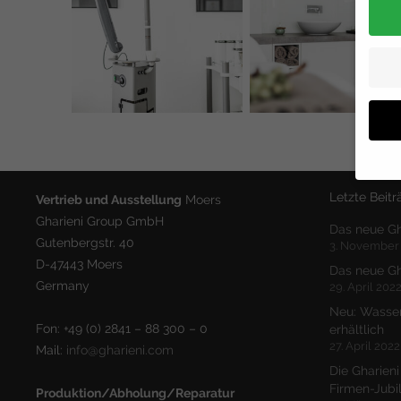
Letzte Beitr
Vertrieb und Ausstellung
Moers
Gharieni Group GmbH
Hier 
Das neue Gh
Einwi
Gutenbergstr. 40
3. November
anzei
D-47443 Moers
Das neue Gh
Germany
Al
29. April 202
Neu: Wasser
Daten
Fon: +49 (0) 2841 – 88 300 – 0
erhältlich
Ess
27. April 2022
Mail:
info@gharieni.com
Essen
Die Gharieni
Funkt
Firmen-Jub
Produktion/Abholung/Reparatur