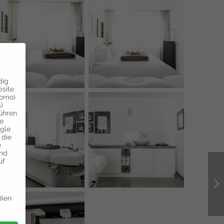
dig
bsite
tomo)
)
führen
ie
ogle
 die
e
und
uf
dien