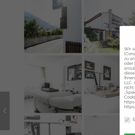
Wir s
(Cons
zu an
oder 
anzub
diese
Ihnen
LLC. 
nicht
„Spei
Cooki
https
https
Daten
E