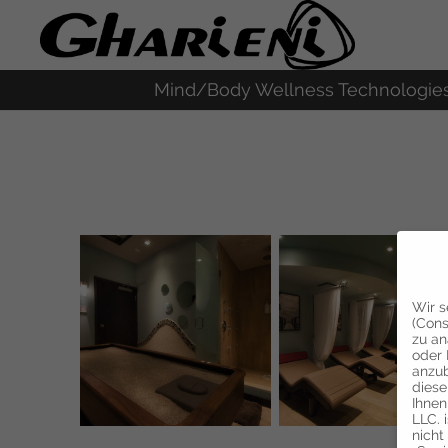
Mind/Body Wellness Technologie
Wir s
(Cons
zu an
oder 
anzub
diese
Ihnen
LLC. 
nicht