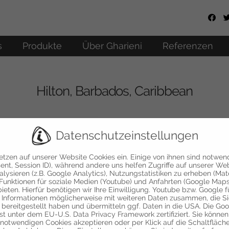
s
Produkte
Über Gharieni
Referenzen
Hilton, Barbados, Caribbean
Datenschutzeinstellungen
etzen auf unserer Website Cookies ein. Einige von ihnen sind notwen
ent, Session ID), während andere uns helfen Zugriffe auf unserer We
alysieren (z.B. Google Analytics), Nutzungstatistiken zu erheben (Ma
Funktionen für soziale Medien (Youtube) und Anfahrten (Google Maps
ieten. Hierfür benötigen wir Ihre Einwilligung. Youtube bzw. Google 
 Informationen möglicherweise mit weiteren Daten zusammen, die S
 bereitgestellt haben und übermitteln ggf. Daten in die USA. Die Go
ist unter dem EU-U.S. Data Privacy Framework zertifiziert. Sie können
 notwendigen Cookies akzeptieren oder per Klick auf die Schaltfläch