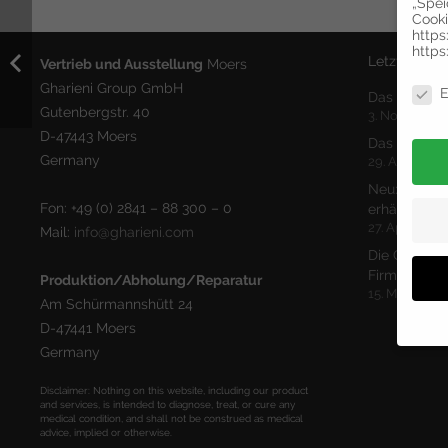
„Spei
Cooki
https
https
Letzte Beitr
Vertrieb und Ausstellung
Moers
Daten
Gharieni Group GmbH
E
Das neue Gh
Gutenbergstr. 40
3. November
D-47443 Moers
Das neue Gh
Germany
29. April 202
Neu: Wasser
Fon: +49 (0) 2841 – 88 300 – 0
erhältlich
27. April 2022
Mail:
info@gharieni.com
Die Gharieni
Firmen-Jub
Produktion/Abholung/Reparatur
15. März 2022
Am Schürmannshütt 24
D-47441 Moers
Germany
Hier 
Disclaimer: Nothing on this website, including our product
and services, is intended to diagnose, treat, or cure any
Einwi
medical condition, and shall not be construed as medical
anzei
advice, implied or otherwise.