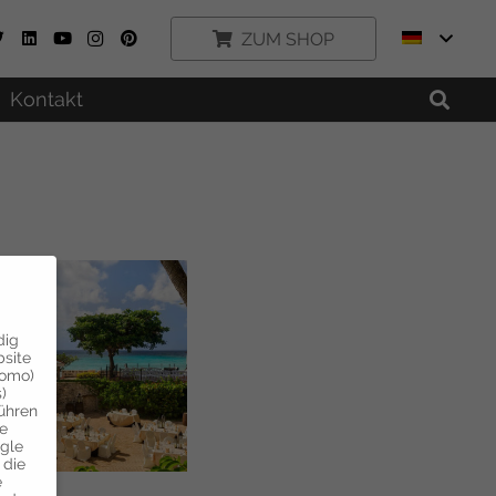
ZUM SHOP
Kontakt
dig
bsite
tomo)
)
führen
ie
ogle
 die
e