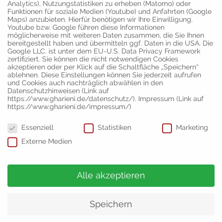
Analytics), Nutzungstatistiken zu erheben (Matomo) oder
Funktionen für soziale Medien (Youtube) und Anfahrten (Google
Maps) anzubieten. Hierfür benötigen wir Ihre Einwilligung.
Youtube bzw. Google führen diese Informationen
möglicherweise mit weiteren Daten zusammen, die Sie Ihnen
bereitgestellt haben und übermitteln ggf. Daten in die USA. Die
Google LLC. ist unter dem EU-U.S. Data Privacy Framework
zertifiziert. Sie können die nicht notwendigen Cookies
akzeptieren oder per Klick auf die Schaltfläche „Speichern“
ablehnen. Diese Einstellungen können Sie jederzeit aufrufen
und Cookies auch nachträglich abwählen in den
Datenschutzhinweisen (Link auf
https://www.gharieni.de/datenschutz/). Impressum (Link auf
https://www.gharieni.de/impressum/)
Cheval Blanc Randheli,
Brimstone Hotel,
Maldives
Langdale, UK
Datenschutzeinstellungen
Essenziell
Statistiken
Marketing
Externe Medien
Alle akzeptieren
Vertrieb und Ausstellung
Moers
Gharieni Group GmbH
Gutenbergstr. 40
Speichern
D-47443 Moers