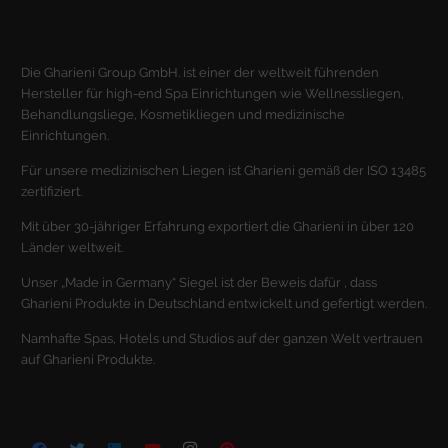
Statistik Cookies erfassen Informationen anonym. Diese Informationen
helfen uns zu verstehen, wie unsere Besucher unsere Website nutzen.
Cookie-Informationen anzeigen
Die Gharieni Group GmbH. ist einer der weltweit führenden
Mar
Marketing (1)
Hersteller für high-end Spa Einrichtungen wie Wellnessliegen,
Behandlungsliege, Kosmetikliegen und medizinische
Marketing-Cookies werden von Drittanbietern oder Publishern
Einrichtungen.
verwendet, um personalisierte Werbung anzuzeigen. Sie tun dies, indem
sie Besucher über Websites hinweg verfolgen.
Für unsere medizinischen Liegen ist Gharieni gemäß der ISO 13485
zertifiziert.
Cookie-Informationen anzeigen
Mit über 30-jähriger Erfahrung exportiert die Gharieni in über 120
Ext
Externe Medien (2)
Länder weltweit.
Inhalte von Videoplattformen und Social-Media-Plattformen werden
Unser „Made in Germany“ Siegel ist der Beweis dafür , dass
standardmäßig blockiert. Wenn Cookies von externen Medien akzeptiert
werden, bedarf der Zugriff auf diese Inhalte keiner manuellen
Gharieni Produkte in Deutschland entwickelt und gefertigt werden.
Einwilligung mehr.
Namhafte Spas, Hotels und Studios auf der ganzen Welt vertrauen
Cookie-Informationen anzeigen
auf Gharieni Produkte.
Datenschutzerklärung
Impressum