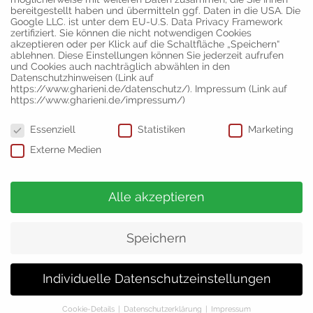
Germany
bereitgestellt haben und übermitteln ggf. Daten in die USA. Die
Google LLC. ist unter dem EU-U.S. Data Privacy Framework
zertifiziert. Sie können die nicht notwendigen Cookies
Disclaimer: Nothing on this website, including our product and services, is intended to
akzeptieren oder per Klick auf die Schaltfläche „Speichern“
diagnose, treat, or cure any medical condition, and shall not be construed as medical
ablehnen. Diese Einstellungen können Sie jederzeit aufrufen
advice, implied or otherwise.
und Cookies auch nachträglich abwählen in den
Datenschutzhinweisen (Link auf
https://www.gharieni.de/datenschutz/). Impressum (Link auf
Letzte Beiträge
https://www.gharieni.de/impressum/)
Das neue Gharieni Magazin 01/23 ist da
Datenschutzeinstellungen
3. November 2022
Essenziell
Statistiken
Marketing
Das neue Gharieni Magazin 01/22 ist da
Externe Medien
29. April 2022
Neu: Wasserkissenauflage für MLX Quarz erhältlich
27. April 2022
Alle akzeptieren
Die Gharieni Group feiert ihr 30-jähriges Firmen-Jubiläum
15. März 2022
Speichern
Die Gharieni Group GmbH. ist einer der weltweit führenden
Individuelle Datenschutzeinstellungen
Hersteller für high-end Spa Einrichtungen wie Wellnessliegen,
Behandlungsliege, Kosmetikliegen und medizinische
Einrichtungen.
Cookie-Details
Datenschutzerklärung
Impressum