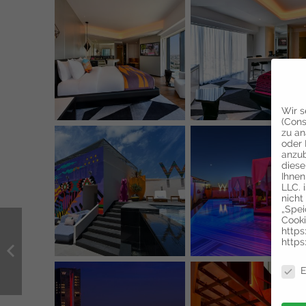
Wir s
(Cons
zu an
oder 
anzub
diese
Ihnen
LLC. 
nicht
„Spei
Cooki
https
https
Daten
E