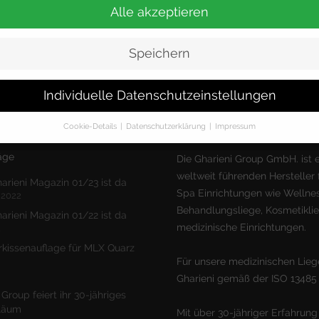
Alle akzeptieren
Speichern
Individuelle Datenschutzeinstellungen
Cookie-Details
Datenschutzerklärung
Impressum
Datenschutzeinstellungen
äge
Die Gharieni Group GmbH. ist e
weltweit führenden Hersteller 
finden Sie eine Übersicht über alle verwendeten Cookies. Sie können 
arieni Magazin 01/23 ist da
lligung zu ganzen Kategorien geben oder sich weitere Informationen
Spa Einrichtungen wie Wellnes
 2022
gen lassen und so nur bestimmte Cookies auswählen.
Behandlungsliege, Kosmetikli
arieni Magazin 01/22 ist da
medizinische Einrichtungen.
le akzeptieren
Speichern
2
kissenauflage für MLX Quarz
schutzeinstellungen
Für unsere medizinischen Liege
enziell (1)
Gharieni gemäß der ISO 13485 ze
zielle Cookies ermöglichen grundlegende Funktionen und sind für die einwandfr
 Group feiert ihr 30-jähriges
ion der Website erforderlich.
iläum
Mit über 30-jähriger Erfahrung