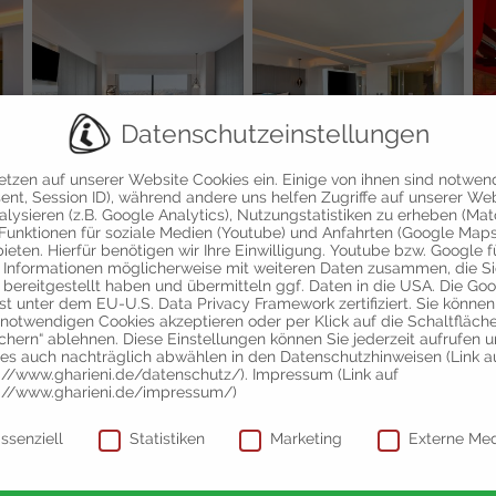
Datenschutzeinstellungen
etzen auf unserer Website Cookies ein. Einige von ihnen sind notwen
ent, Session ID), während andere uns helfen Zugriffe auf unserer We
alysieren (z.B. Google Analytics), Nutzungstatistiken zu erheben (Ma
Funktionen für soziale Medien (Youtube) und Anfahrten (Google Maps
ieten. Hierfür benötigen wir Ihre Einwilligung. Youtube bzw. Google 
 Informationen möglicherweise mit weiteren Daten zusammen, die S
 bereitgestellt haben und übermitteln ggf. Daten in die USA. Die Go
ist unter dem EU-U.S. Data Privacy Framework zertifiziert. Sie können
 notwendigen Cookies akzeptieren oder per Klick auf die Schaltfläch
chern“ ablehnen. Diese Einstellungen können Sie jederzeit aufrufen 
es auch nachträglich abwählen in den Datenschutzhinweisen (Link a
://www.gharieni.de/datenschutz/). Impressum (Link auf
://www.gharieni.de/impressum/)
schutzeinstellungen
ssenziell
Statistiken
Marketing
Externe Me