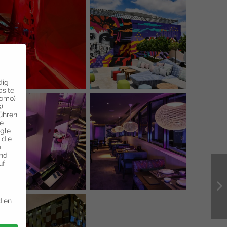
dig
bsite
tomo)
)
führen
ie
ogle
 die
e
und
uf
dien