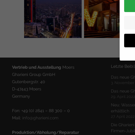
Letzte Beitr
Vertrieb und Ausstellung
Moers
Gharieni Group GmbH
Hier 
Das neue Gh
Einwi
Gutenbergstr. 40
3. November
anzei
D-47443 Moers
Das neue Gh
Germany
Al
29. April 202
Neu: Wasser
Daten
Fon: +49 (0) 2841 – 88 300 – 0
erhältlich
Ess
27. April 2022
Mail:
info@gharieni.com
Essen
Die Gharieni
Funkt
Firmen-Jub
Produktion/Abholung/Reparatur