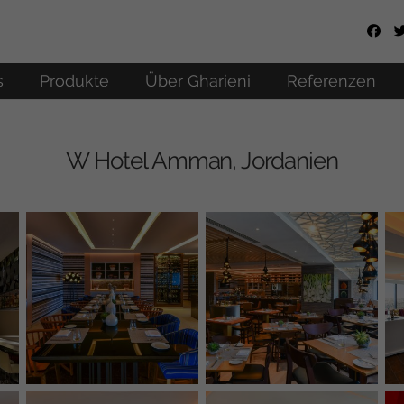
s
Produkte
Über Gharieni
Referenzen
W Hotel Amman, Jordanien