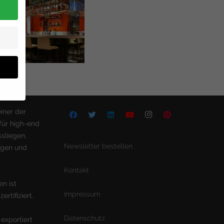
iner der
für high-end
Ihre
sliegen,
Newsletter bestellen
egen und
Zurück
Kontakt
n ist
Impressum
rtifiziert.
eie
Datenschutz
 exportiert