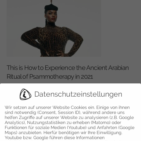
This is How to Experience the Ancient Arabian
Ritual of Psammotherapy in 2021
https://en.vogue.me/culture/psammotherapy-luxury-spa-
Datenschutzeinstellungen
treatment/
Wir setzen auf unserer Website Cookies ein. Einige von ihnen
sind notwendig (Consent, Session ID), während andere uns
helfen Zugriffe auf unserer Website zu analysieren (z.B. Google
Analytics), Nutzungstatistiken zu erheben (Matomo) oder
Funktionen für soziale Medien (Youtube) und Anfahrten (Google
Maps) anzubieten. Hierfür benötigen wir Ihre Einwilligung.
Youtube bzw. Google führen diese Informationen