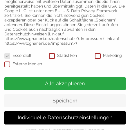
möglicherweise mit weiteren Daten zusammen, die Sie Ihnen
bereitgestellt haben und übermitteln ggf. Daten in die USA. Die
Google LLC. ist unter dem EU-U.S. Data Privacy Framework
zertifiziert. Sie können die nicht notwendigen Cookies
akzeptieren oder per Klick auf die Schaltfläche „Speichern“
ablehnen. Diese Einstellungen können Sie jederzeit aufrufen
und Cookies auch nachträglich abwählen in den
Datenschutzhinweisen (Link auf
https://www.gharieni.de/datenschutz/). Impressum (Link auf
https://www.gharieni.de/impressum/)
Datenschutzeinstellungen
Essenziell
Statistiken
Marketing
Externe Medien
Vertrieb und Ausstellung
Moers
Gharieni Group GmbH
Gutenbergstr. 40
Alle akzeptieren
D-47443 Moers
Germany
Speichern
Fon: +49 (0) 2841 – 88 300 – 0
Mail:
info@gharieni.com
Individuelle Datenschutzeinstellungen
Produktion/Abholung/Reparatur
Am Schürmannshütt 24