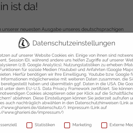
 ist da!
 In unserer neuesten Ausgabe unseres deutschsprachigen
Themen für unsere Kunden aus der Kosmetikbranche
Datenschutzeinstellungen
etzen auf unserer Website Cookies ein. Einige von ihnen sind notwen
ent, Session ID), während andere uns helfen Zugriffe auf unserer We
alysieren (z.B. Google Analytics), Nutzungstatistiken zu erheben (Ma
Funktionen für soziale Medien (Youtube) und Anfahrten (Google Maps
ieten. Hierfür benötigen wir Ihre Einwilligung. Youtube bzw. Google 
 Informationen möglicherweise mit weiteren Daten zusammen, die S
 bereitgestellt haben und übermitteln ggf. Daten in die USA. Die Go
rn können
ist unter dem EU-U.S. Data Privacy Framework zertifiziert. Sie können
 notwendigen Cookies akzeptieren oder per Klick auf die Schaltfläch
en
chern“ ablehnen. Diese Einstellungen können Sie jederzeit aufrufen 
es auch nachträglich abwählen in den Datenschutzhinweisen (Link a
://www.gharieni.de/datenschutz/). Impressum (Link auf
Neuigkeiten über die Kosmetikbranche.
://www.gharieni.de/impressum/)
schutzeinstellungen
ekt als PDF Datei
hier herunterladen
, oder bestellen Sie Ihre
ssenziell
Statistiken
Marketing
Externe Me
0.