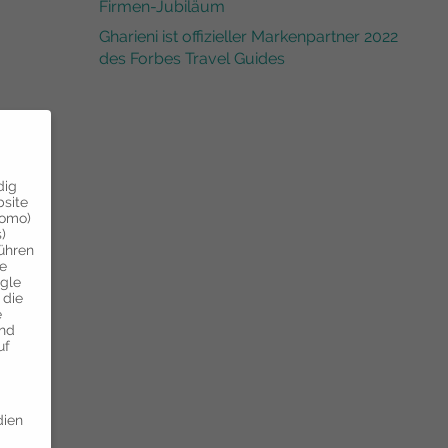
Firmen-Jubiläum
Gharieni ist offizieller Markenpartner 2022
des Forbes Travel Guides
dig
bsite
tomo)
)
führen
ie
ogle
 die
e
und
uf
dien